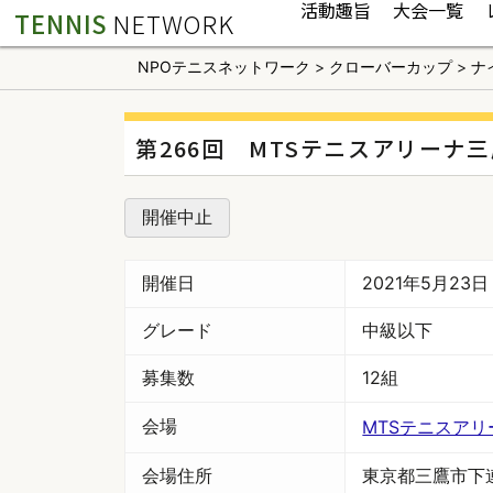
活動趣旨
大会一覧
TENNIS
NETWORK
NPOテニスネットワーク
>
クローバーカップ
>
ナ
第266回 MTSテニスアリーナ
開催中止
開催日
2021年5月23
グレード
中級以下
募集数
12組
会場
MTSテニスア
会場住所
東京都三鷹市下連雀