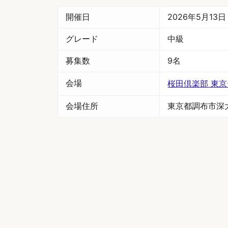
開催日
2026年5月13
グレード
中級
募集数
9名
会場
桜田倶楽部 東
会場住所
東京都調布市深大