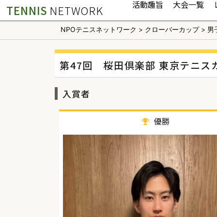
活動趣旨
大会一覧
TENNIS
NETWORK
NPOテニスネットワーク
>
クローバーカップ
>
男
第47回 桜田倶楽部 東京テニ
入賞者
優勝