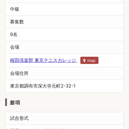
中級
募集数
9名
会場
桜田倶楽部 東京テニスカレッジ
map
会場住所
東京都調布市深大寺元町2-32-1
要項
試合形式