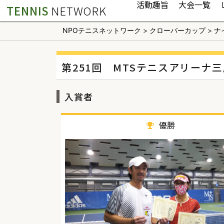
活動趣旨
大会一覧
TENNIS
NETWORK
NPOテニスネットワーク
>
クローバーカップ
>
ナ
第251回 MTSテニスアリーナ
入賞者
優勝