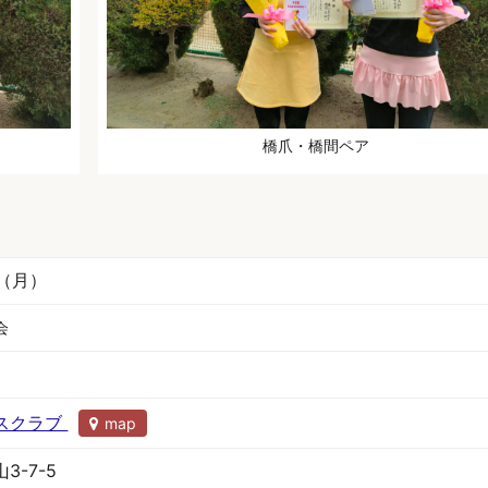
橋爪・橋間ペア
日（月）
会
スクラブ
map
-7-5