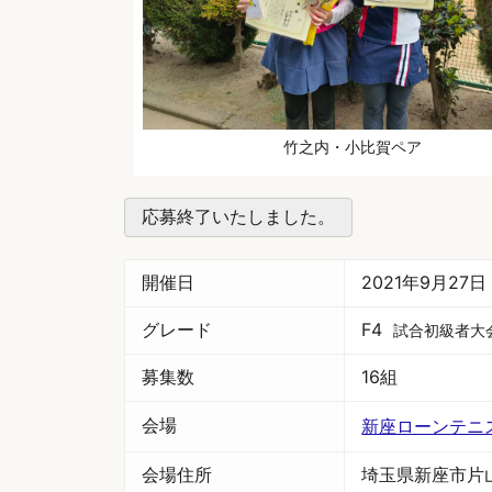
竹之内・小比賀ペア
応募終了いたしました。
開催日
2021年9月27
グレード
F4
試合初級者大
募集数
16組
会場
新座ローンテニ
会場住所
埼玉県新座市片山3