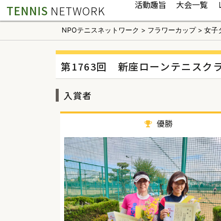
活動趣旨
大会一覧
TENNIS
NETWORK
NPOテニスネットワーク
>
フラワーカップ
>
女子
第1763回 新座ローンテニスク
入賞者
優勝