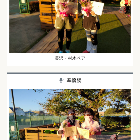
長沢・村木ペア
準優勝