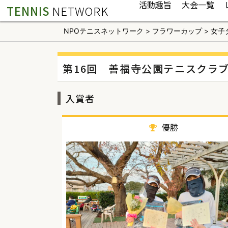
活動趣旨
大会一覧
TENNIS
NETWORK
NPOテニスネットワーク
>
フラワーカップ
>
女子
第16回 善福寺公園テニスクラ
入賞者
優勝