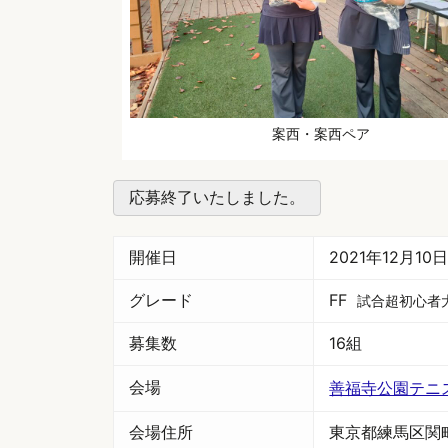
案西・案西ペア
応募終了いたしました。
開催日
2021年12月1
グレード
FF
試合超初心者
募集数
16組
会場
善福寺公園テニ
会場住所
東京都練馬区関町南