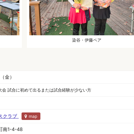
染谷・伊藤ペア
0日（金）
大会 試合に初めて出るまたは試合経験が少ない方
スクラブ
map
1-4-48