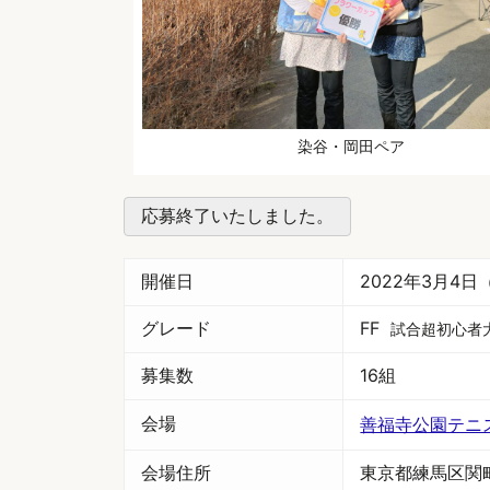
染谷・岡田ペア
応募終了いたしました。
開催日
2022年3月4日
グレード
FF
試合超初心者
募集数
16組
会場
善福寺公園テニ
会場住所
東京都練馬区関町南