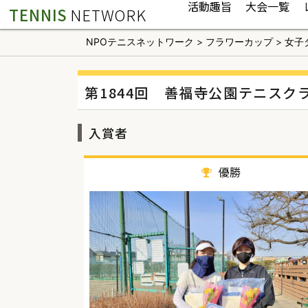
活動趣旨
大会一覧
TENNIS
NETWORK
NPOテニスネットワーク
>
フラワーカップ
>
女子
第1844回 善福寺公園テニスク
入賞者
優勝