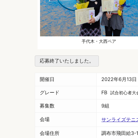
手代木・大西ペア
応募終了いたしました。
開催日
2022年6月13
グレード
FB
試合初心者大
募集数
9組
会場
サンライズテニ
会場住所
調布市飛田給3-