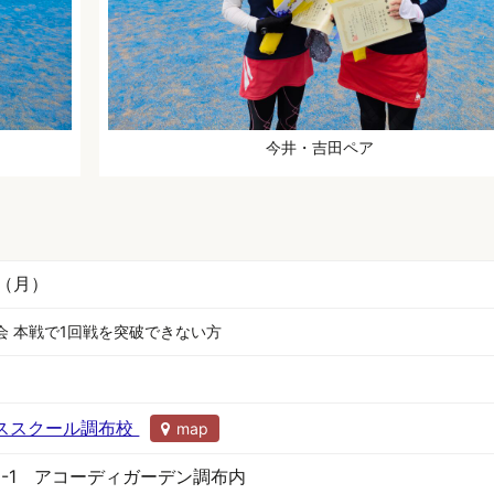
今井・吉田ペア
日（月）
会 本戦で1回戦を突破できない方
ススクール調布校
map
1-1 アコーディガーデン調布内