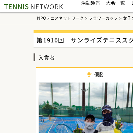
活動趣旨
大会一覧
TENNIS
NETWORK
NPOテニスネットワーク
>
フラワーカップ
>
女子
第1910回 サンライズテニス
入賞者
優勝