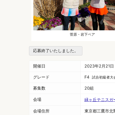
菅原・岩下ペア
応募終了いたしました。
開催日
2023年2月21
グレード
F4
試合初級者大
募集数
20組
会場
緑ヶ丘テニスガ
会場住所
東京都三鷹市北野