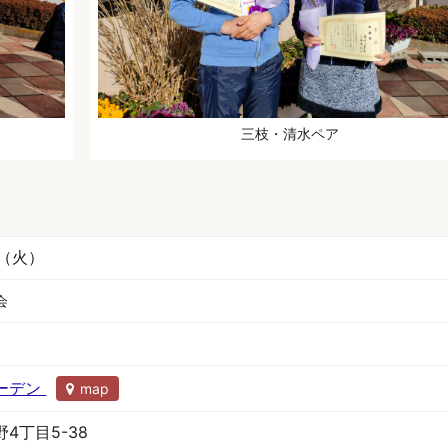
三枝・清水ペア
日（火）
会
ーデン
map
4丁目5-38