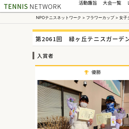
活動趣旨
大会一覧
TENNIS
NETWORK
NPOテニスネットワーク
>
フラワーカップ
>
女子
第2061回 緑ヶ丘テニスガーデ
入賞者
優勝