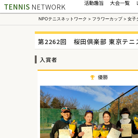
活動趣旨
大会一覧
TENNIS
NETWORK
NPOテニスネットワーク
>
フラワーカップ
>
女子
第2262回 桜田倶楽部 東京テ
入賞者
優勝