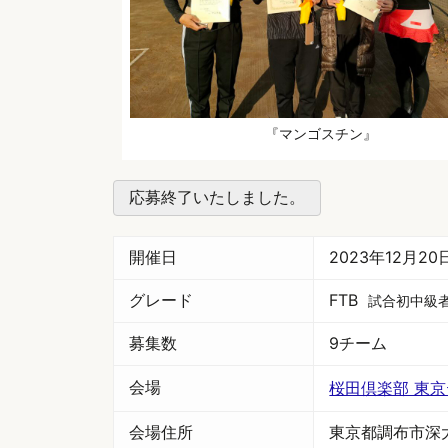
『マンゴスチン』
応募終了いたしました。
開催日
2023年12月2
グレード
FTB
試合初中級
募集数
9チーム
会場
桜田倶楽部 東
会場住所
東京都調布市深大