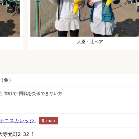
大桑・辻ペア
日（金）
会 本戦で1回戦を突破できない方
京テニスカレッジ
map
寺元町2-32-1