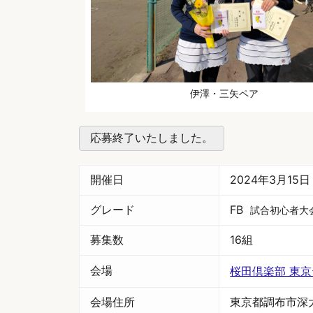
伊澤・三矢ペア
応募終了いたしました。
開催日
2024年3月15
グレード
FB
試合初心者大
募集数
16組
会場
桜田倶楽部 東
会場住所
東京都調布市深大