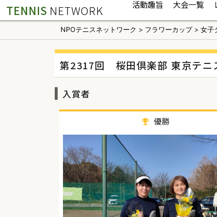
活動趣旨
大会一覧
TENNIS
NETWORK
NPOテニスネットワーク
>
フラワーカップ
>
女子
第2317回 桜田倶楽部 東京テ
入賞者
優勝