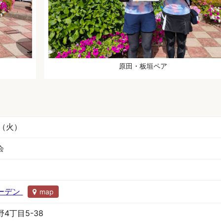
原田・板垣ペア
日（火）
会
ーデン
map
4丁目5-38