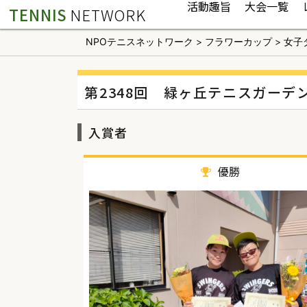
活動趣旨
大会一覧
TENNIS
NETWORK
NPOテニスネットワーク
>
フラワーカップ
>
女子
第2348回 緑ヶ丘テニスガーデ
入賞者
優勝