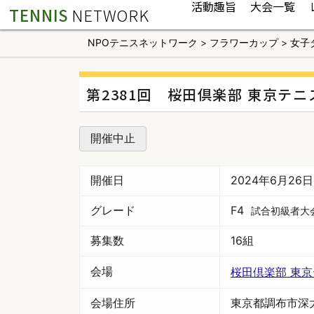
活動趣旨
大会一覧
TENNIS
NETWORK
NPOテニスネットワーク
>
フラワーカップ
>
女子
第2381回 桜田倶楽部 東京テ
開催中止
開催日
2024年6月26
グレード
F4
試合初級者大
募集数
16組
会場
桜田倶楽部 東
会場住所
東京都調布市深大