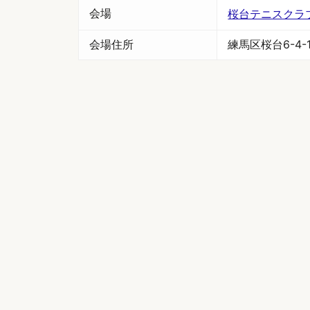
会場
桜台テニスクラ
会場住所
練馬区桜台6-4-