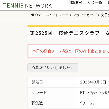
活動趣旨
大会一覧
TENNIS
NETWORK
NPOテニスネットワーク
>
フラワーカップ
>
女子
第2525回 桜台テニスクラブ 
本日の桜台チーム戦は、雨の為中止とさせ
応募終了いたしました。
開催日
2025年3月3日
グレード
FT
どなたでも参
募集数
9チーム