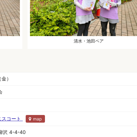
清水・池田ペア
（金）
会
テニスコート
map
 4-4-40