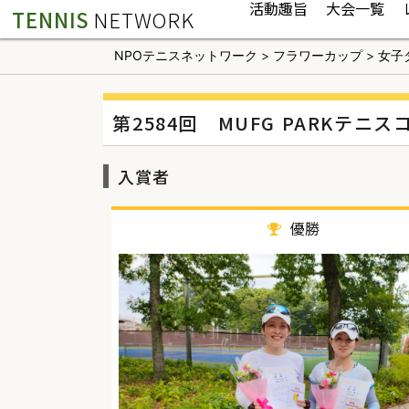
活動趣旨
大会一覧
TENNIS
NETWORK
NPOテニスネットワーク
>
フラワーカップ
>
女子
第2584回 MUFG PARKテ
入賞者
優勝