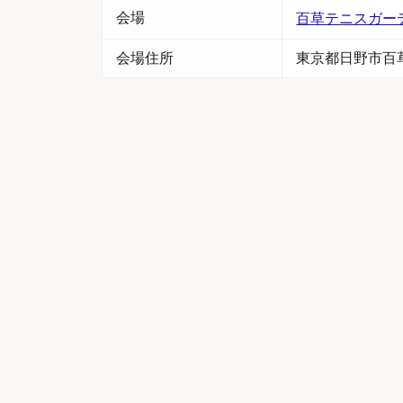
会場
百草テニスガー
会場住所
東京都日野市百草