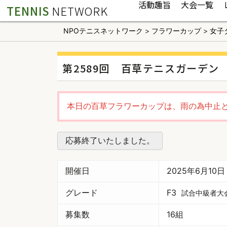
活動趣旨
大会一覧
TENNIS
NETWORK
NPOテニスネットワーク
>
フラワーカップ
>
女子
第2589回 百草テニスガーデン
本日の百草フラワーカップは、雨の為中止
応募終了いたしました。
開催日
2025年6月10
グレード
F3
試合中級者大
募集数
16組