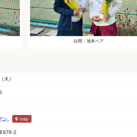
白間・池本ペア
日（火）
会
デン
map
878-2