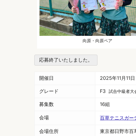
向原・向原ペア
応募終了いたしました。
開催日
2025年11月11
グレード
F3
試合中級者大
募集数
16組
会場
百草テニスガー
会場住所
東京都日野市百草