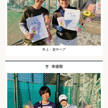
井上・畠中ペア
準優勝