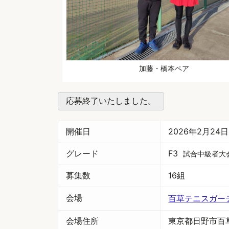
加藤・橋本ペア
応募終了いたしました。
開催日
2026年2月24
グレード
F3
試合中級者大
募集数
16組
会場
百草テニスガー
会場住所
東京都日野市百草