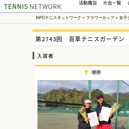
活動趣旨
大会一覧
TENNIS
NETWORK
NPOテニスネットワーク
>
フラワーカップ
>
女子
第2743回 百草テニスガーデン
入賞者
優勝