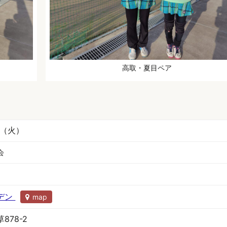
高取・夏目ペア
日（火）
会
デン
map
878-2