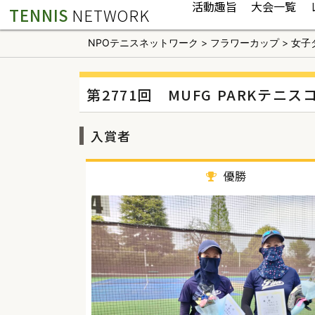
活動趣旨
大会一覧
TENNIS
NETWORK
NPOテニスネットワーク
>
フラワーカップ
>
女子
第2771回 MUFG PARKテニ
入賞者
優勝