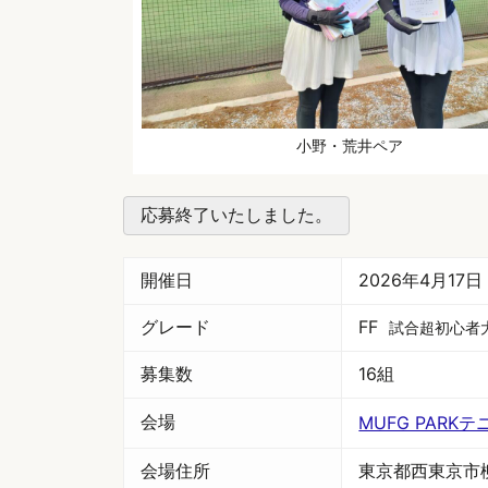
小野・荒井ペア
応募終了いたしました。
開催日
2026年4月17
グレード
FF
試合超初心者
募集数
16組
会場
MUFG PARK
会場住所
東京都西東京市柳沢