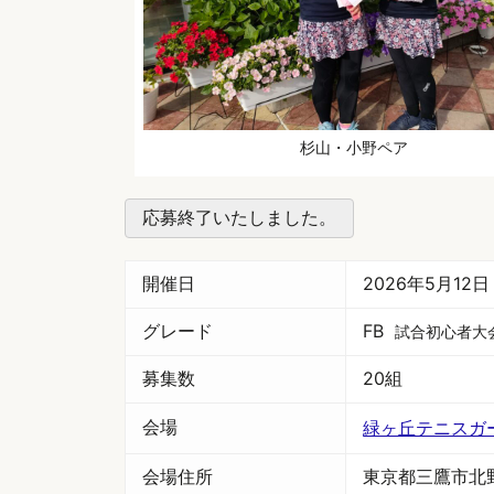
杉山・小野ペア
応募終了いたしました。
開催日
2026年5月12
グレード
FB
試合初心者大
募集数
20組
会場
緑ヶ丘テニスガ
会場住所
東京都三鷹市北野