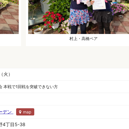
村上・高橋ペア
日（火）
会 本戦で1回戦を突破できない方
ーデン
map
4丁目5-38