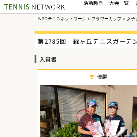
活動趣旨
大会一覧
TENNIS
NETWORK
NPOテニスネットワーク
>
フラワーカップ
>
女子
第2785回 緑ヶ丘テニスガーデ
入賞者
優勝