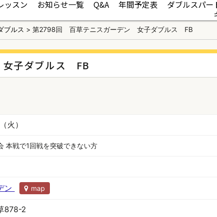
レッスン
お知らせ一覧
Q&A
年間予定表
ダブルスパー
ダブルス
>
第2798回 百草テニスガーデン 女子ダブルス FB
 女子ダブルス FB
日（火）
会 本戦で1回戦を突破できない方
デン
map
878-2