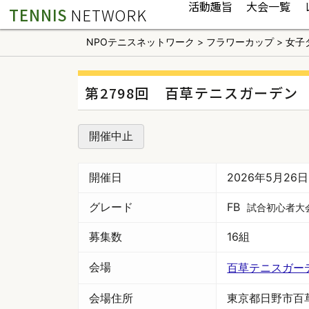
活動趣旨
大会一覧
TENNIS
NETWORK
NPOテニスネットワーク
>
フラワーカップ
>
女子
第2798回 百草テニスガーデン
開催中止
開催日
2026年5月26
グレード
FB
試合初心者大
募集数
16組
会場
百草テニスガー
会場住所
東京都日野市百草