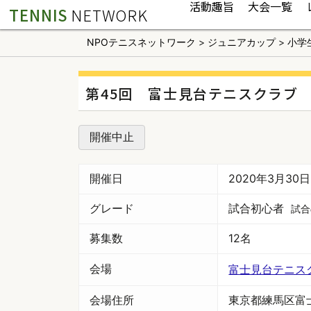
活動趣旨
大会一覧
TENNIS
NETWORK
NPOテニスネットワーク
>
ジュニアカップ
>
小学
第45回 富士見台テニスクラブ 
開催中止
開催日
2020年3月30
グレード
試合初心者
試合
募集数
12名
会場
富士見台テニス
会場住所
東京都練馬区富士見