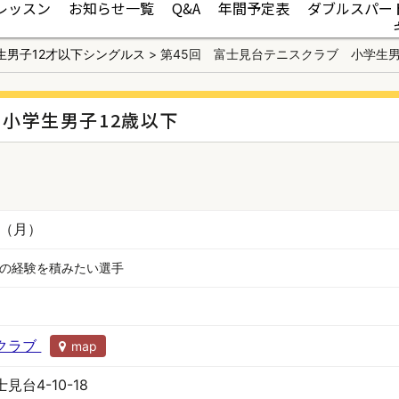
レッスン
お知らせ一覧
Q&A
年間予定表
ダブルスパー
生男子12才以下シングルス
>
第45回 富士見台テニスクラブ 小学生男
小学生男子12歳以下
日（月）
の経験を積みたい選手
クラブ
map
台4-10-18