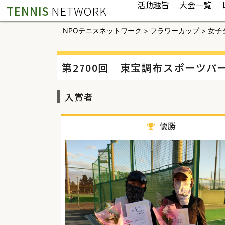
活動趣旨
大会一覧
TENNIS
NETWORK
NPOテニスネットワーク
>
フラワーカップ
>
女子
第2700回 東宝調布スポーツパ
入賞者
優勝