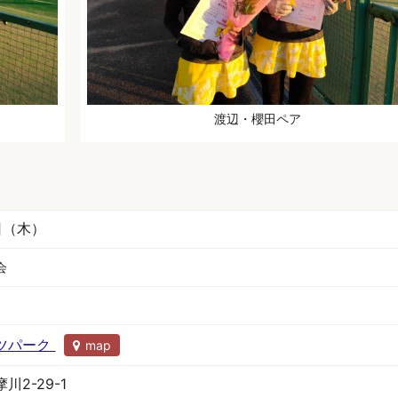
渡辺・櫻田ペア
8日（木）
会
ツパーク
map
2-29-1