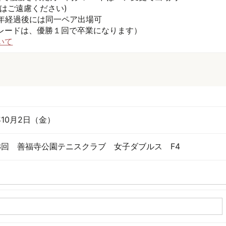
はご遠慮ください)
1年経過後には同一ペア出場可
レードは、優勝１回で卒業になります）
いて
年10月2日（金）
63回 善福寺公園テニスクラブ 女子ダブルス F4