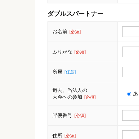
ダブルスパートナー
お名前
[必須]
ふりがな
[必須]
所属
[任意]
過去、当法人の
あ
大会への参加
[必須]
郵便番号
[必須]
住所
[必須]