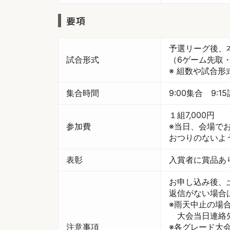
要項
予選リーグ後、
試合形式
（6ゲーム先取
※ 組数や試合
集合時間
9:00集合 9:1
１組7,000円
参加費
※当日、会場で
おつりのないよ
表彰
入賞者に賞品あ
お申し込み後、
返信がない場合
※雨天中止の場
大会当日連絡先 （
注意事項
※各グレード大