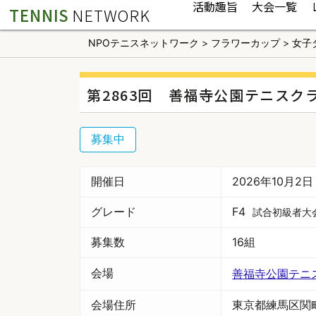
活動趣旨
大会一覧
TENNIS
NETWORK
NPOテニスネットワーク
>
フラワーカップ
>
女子
第2863回 善福寺公園テニスク
募集中
開催日
2026年10月2
グレード
F4
試合初級者大
募集数
16組
会場
善福寺公園テニ
会場住所
東京都練馬区関町南