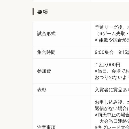
要項
予選リーグ後、
試合形式
（6ゲーム先取
※ 組数や試合
集合時間
9:00集合 9:1
１組7,000円
参加費
※当日、会場で
おつりのないよ
表彰
入賞者に賞品あ
お申し込み後、
返信がない場合
※雨天中止の場
大会当日連絡先 （
注意事項
※各グレード大