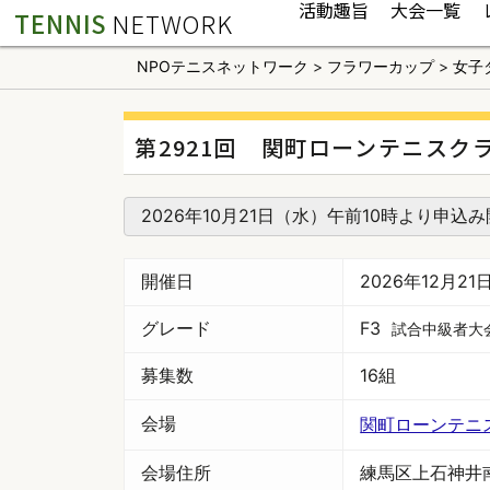
活動趣旨
大会一覧
TENNIS
NETWORK
NPOテニスネットワーク
>
フラワーカップ
>
女子
第2921回 関町ローンテニスク
2026年10月21日（水）午前10時より申込
開催日
2026年12月2
グレード
F3
試合中級者大
募集数
16組
会場
関町ローンテニ
会場住所
練馬区上石神井南