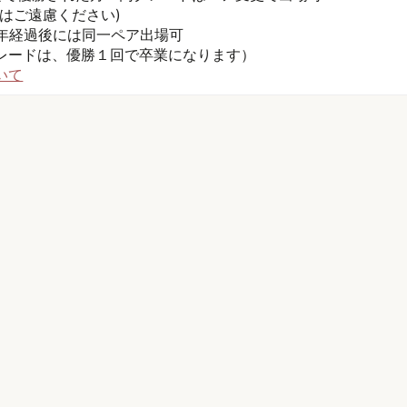
はご遠慮ください)
1年経過後には同一ペア出場可
レードは、優勝１回で卒業になります）
いて