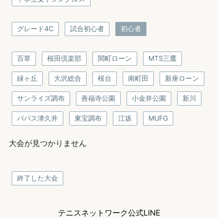
グレード4C
試合初心者
初心者
百草
桜田倶楽部
関町ローン
MTS三鷹
緑ヶ丘
大沢総合
桜台
南町田
新座ローン
サンライズ調布
善福寺公園
小金井公園
新川
パパス津久井
東宝調布
江坂
MUFG
大会が見つかりません
終了した大会
テニスネットワーク公式LINE