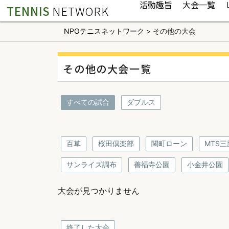
活動趣旨
大会一覧
TENNIS
NETWORK
NPOテニスネットワーク
>
その他の大会
その他の大会一覧
すべての試合
ダブルス
百草
桜田倶楽部
関町ローン
MTS三
サンライズ調布
善福寺公園
小金井公園
大会が見つかりません
終了した大会