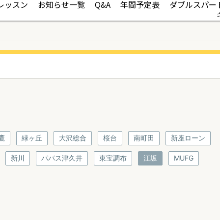
レッスン
お知らせ一覧
Q&A
年間予定表
ダブルスパー
鷹
緑ヶ丘
大沢総合
桜台
南町田
新座ローン
新川
パパス津久井
東宝調布
江坂
MUFG