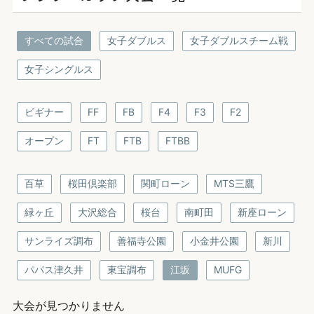
すべての試合
女子ダブルス
女子ダブルスチーム戦
女子シングルス
ビギナー
FF
FB
F4
F3
F2
オープン
FT
FTB
FTBB
百草
桜田倶楽部
関町ローン
MTS三鷹
緑ヶ丘
大沢総合
桜台
南町田
新座ローン
サンライズ調布
善福寺公園
小金井公園
新川
パパス津久井
東宝調布
江坂
MUFG
大会が見つかりません