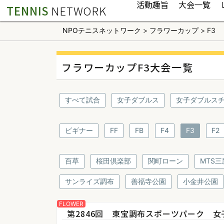
活動趣旨
大会一覧
TENNIS
NETWORK
NPOテニスネットワーク
>
フラワーカップ
>
F3
フラワーカップF3大会一覧
すべて試合
女子ダブルス
女子ダブルス
ビギナー
FF
FB
F4
F3
F2
百草
桜田倶楽部
関町ローン
MTS三
サンライズ調布
善福寺公園
小金井公園
FLOWER
第2846回 東宝調布スポーツパーク 女