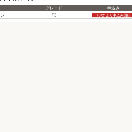
グレード
申込み
ーン
F3
10/21より申込み開始