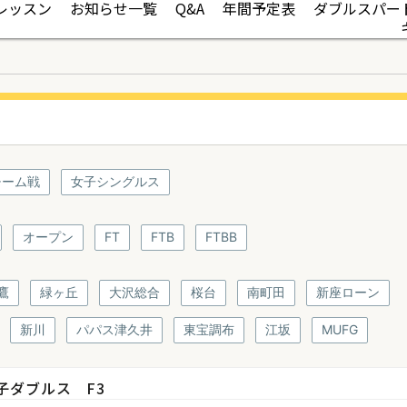
レッスン
お知らせ一覧
Q&A
年間予定表
ダブルスパー
チーム戦
女子シングルス
オープン
FT
FTB
FTBB
鷹
緑ヶ丘
大沢総合
桜台
南町田
新座ローン
新川
パパス津久井
東宝調布
江坂
MUFG
子ダブルス F3