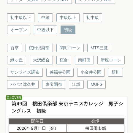
初中級以下
中級
中級以上
初中級
オープン
中級以下
初級
百草
桜田倶楽部
関町ローン
MTS三鷹
緑ヶ丘
大沢総合
桜台
南町田
新座ローン
サンライズ調布
善福寺公園
小金井公園
新川
パパス津久井
東宝調布
江坂
MUFG
CLOVER
第49回 桜田倶楽部 東京テニスカレッジ 男子シ
ングルス 初級
開催日
会場
2026年9月11日（金）
桜田倶楽部