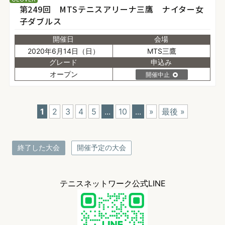
第249回 MTSテニスアリーナ三鷹 ナイター女
子ダブルス
開催日
会場
2020年6月14日（日）
MTS三鷹
グレード
申込み
オープン
開催中止
1
2
3
4
5
...
10
...
»
最後 »
終了した大会
開催予定の大会
テニスネットワーク公式LINE