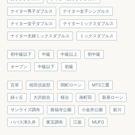
ナイター男子ダブルス
ナイター女子シングルス
ナイター女子ダブルス
ナイターミックスダブルス
ナイター夫婦ミックスダブルス
ミックスダブルス
初中級以下
中級
中級以上
初中級
オープン
中級以下
初級
百草
桜田倶楽部
関町ローン
MTS三鷹
緑ヶ丘
大沢総合
桜台
南町田
新座ローン
サンライズ調布
善福寺公園
小金井公園
新川
パパス津久井
東宝調布
江坂
MUFG