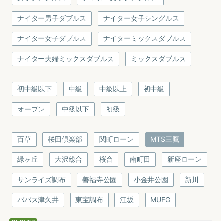
ナイター男子ダブルス
ナイター女子シングルス
ナイター女子ダブルス
ナイターミックスダブルス
ナイター夫婦ミックスダブルス
ミックスダブルス
初中級以下
中級
中級以上
初中級
オープン
中級以下
初級
百草
桜田倶楽部
関町ローン
MTS三鷹
緑ヶ丘
大沢総合
桜台
南町田
新座ローン
サンライズ調布
善福寺公園
小金井公園
新川
パパス津久井
東宝調布
江坂
MUFG